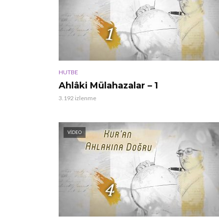
HUTBE
Ahlâki Mülahazalar – 1
3.192 izlenme
VIDEO