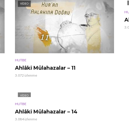
VIDEO
HU
A
3.
HUTBE
Ahlâki Mülahazalar – 11
3.072 izlenme
VIDEO
HUTBE
Ahlâki Mülahazalar – 14
3.084 izlenme