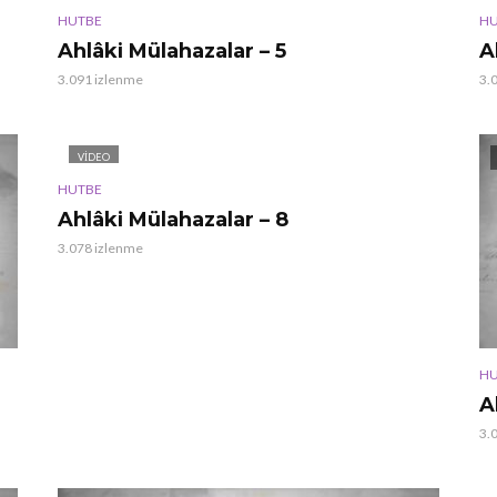
HUTBE
HU
Ahlâki Mülahazalar – 5
A
3.091 izlenme
3.
VIDEO
HUTBE
Ahlâki Mülahazalar – 8
3.078 izlenme
HU
A
3.