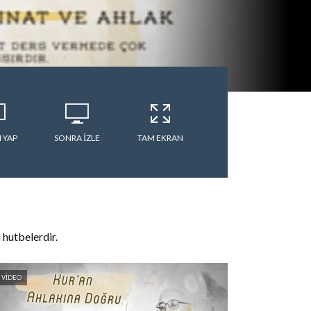
 YAP
SONRA IZLE
TAM EKRAN
 hutbelerdir.
VIDEO