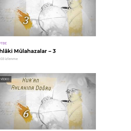
TBE
hlâki Mülahazalar – 3
103 izlenme
VIDEO