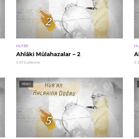
HUTBE
HU
Ahlâki Mülahazalar – 2
A
3.071 izlenme
3.
VIDEO