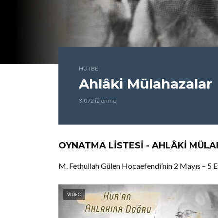
HUTBE
Ahlâki Mülahazalar
3.072 izlenme
OYNATMA LISTESI - AHLÂKI MÜL
M. Fethullah Gülen Hocaefendi’nin 2 Mayıs – 5 Ey
VIDEO