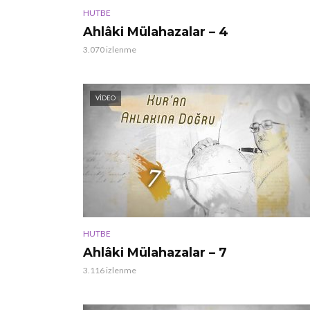
HUTBE
Ahlâki Mülahazalar – 4
3.070 izlenme
VIDEO
HUTBE
Ahlâki Mülahazalar – 7
3.116 izlenme