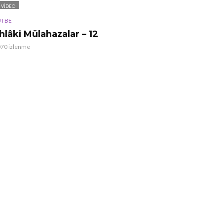
VIDEO
TBE
hlâki Mülahazalar – 12
070 izlenme