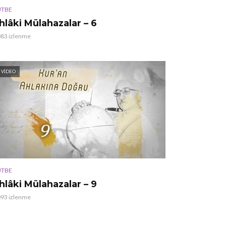
TBE
hlâki Mülahazalar – 6
083 izlenme
VIDEO
TBE
hlâki Mülahazalar – 9
093 izlenme