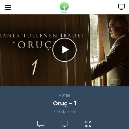
HUTBE
Oruç – 1
3.067 izlenme