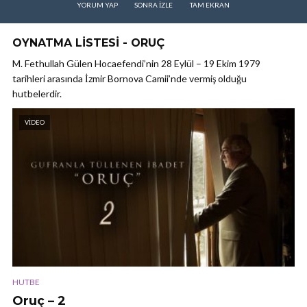
YORUM YAP
SONRA IZLE
TAM EKRAN
OYNATMA LISTESI - ORUÇ
M. Fethullah Gülen Hocaefendi’nin 28 Eylül – 19 Ekim 1979
tarihleri arasında İzmir Bornova Camii’nde vermiş olduğu
hutbelerdir.
VIDEO
HUTBE
Oruç – 2