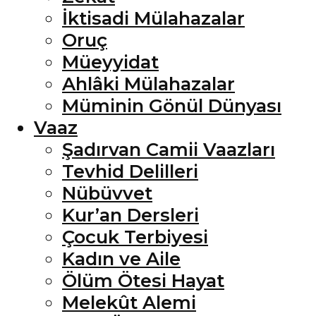
İktisadi Mülahazalar
Oruç
Müeyyidat
Ahlâki Mülahazalar
Müminin Gönül Dünyası
Vaaz
Şadırvan Camii Vaazları
Tevhid Delilleri
Nübüvvet
Kur’an Dersleri
Çocuk Terbiyesi
Kadın ve Aile
Ölüm Ötesi Hayat
Melekût Alemi